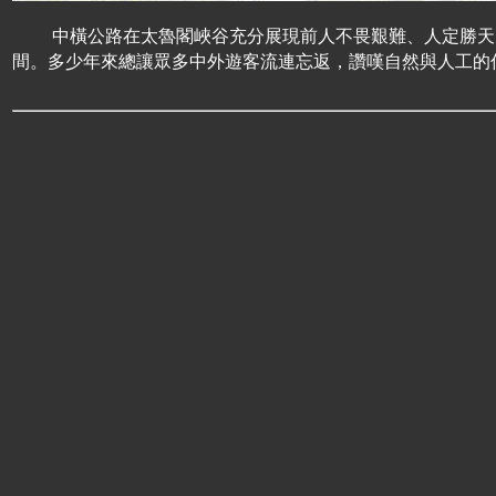
中橫公路在太魯閣峽谷充分展現前人不畏艱難、人定勝天的
間。多少年來總讓眾多中外遊客流連忘返，讚嘆自然與人工的