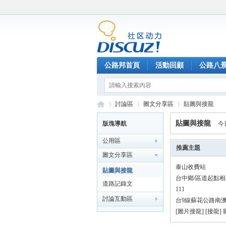
公路邦首頁
活動回顧
公路八
討論區
圖文分享區
貼圖與接龍
貼圖與接龍
版塊導航
今
公用區
公
»
›
›
推薦主題
圖文分享區
泰山收費站
貼圖與接龍
台中鄉/區道起點
道路記錄文
111
討論互動區
台9線蘇花公路南
[圖片接龍] [接龍]