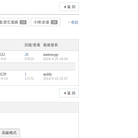
返 回
)道/其它道路
33
小徑/步道
10
收起
回復/查看
最後發表
522
28
nantouspp
-9-8
57614
2016-4-25 18:04
9229
1
anddy
-4-14
17172
2014-4-15 22:57
返 回
高級模式