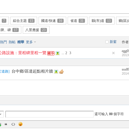
龍
7
綜合主題
15
國道/快速
16
省道
31
縣(市)道
13
鄉(區
路牌、碑
17
八景應援
23
新窗
熱門
熱帖
精華
更多
作者
egg0
公路設施：里程碑里程一覽
...
2
3
2013
sss8
台中鄉/區道起點相片牆
其它道路
]
2014
還可輸入
80
個字符