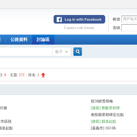
帳號
Connect with friends.
密碼
景
公路資料
討論區
帖子
搜
日:
0
|
主題:
172
|
排名:
5
索
投59踏雪尋梅
相片牆
[接龍] 整數里程牌
南投縣里程碑定位點
澳市區段
[接龍] 縣道起點
 縣道起點
[嘉義市] 163 0K