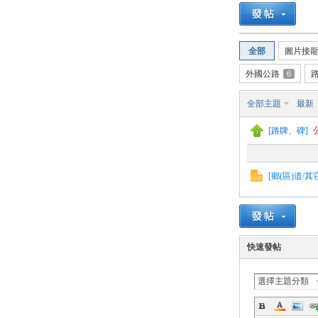
路
全部
圖片接
外國公路
6
全部主題
最新
[
路牌、碑
]
邦
[
鄉(區)道/
快速發帖
選擇主題分類
討