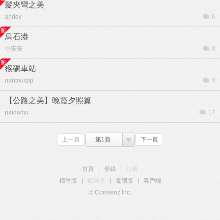
髮夾彎之美
anddy
6
烏石港
小安安
0
猴硐車站
nantouspp
0
【公路之美】晚霞夕照篇
paidamu
17
上一頁
第1頁
下一頁
首頁
|
登錄
|
註冊
標準版
|
觸屏版
|
電腦版
|
客戶端
© Comsenz Inc.