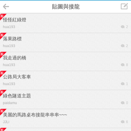
貼圖與接龍
怪怪紅綠燈
hua193
2
落果路標
hua193
2
我走過的橋
hua193
8
公路局大客車
hua193
1
綠色隧道主題
paidamu
0
美麗的馬路桌布接龍串串串~~~
JJLi
6