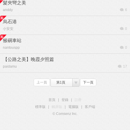
髮夾彎之美
anddy
6
烏石港
小安安
0
猴硐車站
nantouspp
0
【公路之美】晚霞夕照篇
paidamu
17
上一頁
第1頁
下一頁
首頁
|
登錄
|
註冊
標準版
|
觸屏版
|
電腦版
|
客戶端
© Comsenz Inc.