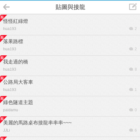
貼圖與接龍
怪怪紅綠燈
hua193
2
落果路標
hua193
2
我走過的橋
hua193
8
公路局大客車
hua193
1
綠色隧道主題
paidamu
0
美麗的馬路桌布接龍串串串~~~
JJLi
6