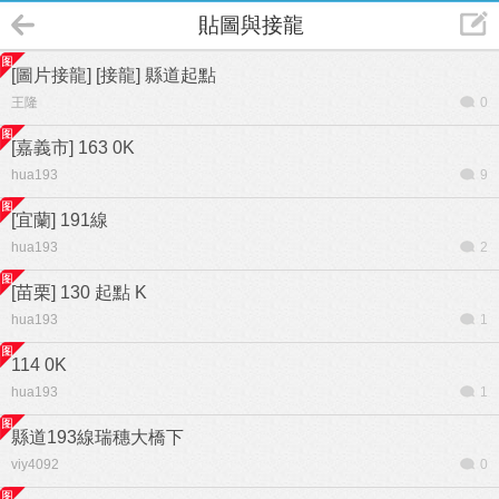
貼圖與接龍
[圖片接龍] [接龍] 縣道起點
王隆
0
[嘉義市] 163 0K
hua193
9
[宜蘭] 191線
hua193
2
[苗栗] 130 起點 K
hua193
1
114 0K
hua193
1
縣道193線瑞穗大橋下
viy4092
0