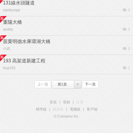
131線水頭隧道
nantouspp
0
重陽大橋
anddy
2
苗栗明德水庫環湖大橋
小武
3
193 高架道新建工程
hua193
2
上一頁
第1頁
下一頁
首頁
|
登錄
|
註冊
標準版
|
觸屏版
|
電腦版
|
客戶端
© Comsenz Inc.