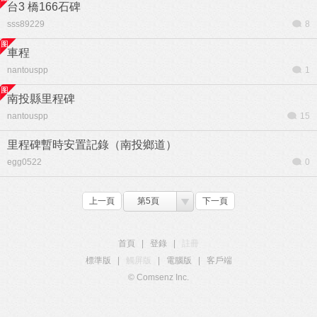
台3 橋166石碑
sss89229
8
車程
nantouspp
1
南投縣里程碑
nantouspp
15
里程碑暫時安置記錄（南投鄉道）
egg0522
0
上一頁
第5頁
下一頁
首頁
|
登錄
|
註冊
標準版
|
觸屏版
|
電腦版
|
客戶端
© Comsenz Inc.