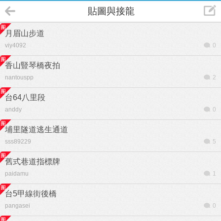
貼圖與接龍
月眉山步道
viy4092
0
香山豎琴橋夜拍
nantouspp
2
台64八里段
anddy
0
埔里隧道逃生通道
sss89229
5
舊式巷道指標牌
paidamu
1
台5甲線街後橋
pangasei
0