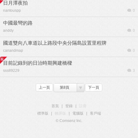
日月潭夜拍
nantouspp
0
中國最彎的路
anddy
0
國道雙向八車道以上路段中央分隔島設置里程牌
canandmap
0
目前記錄到的日治時期興建橋樑
sss89229
3
上一頁
第8頁
下一頁
首頁
|
登錄
|
註冊
標準版
|
觸屏版
|
電腦版
|
客戶端
© Comsenz Inc.