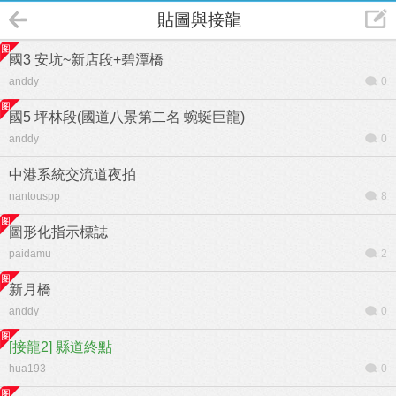
貼圖與接龍
國3 安坑~新店段+碧潭橋
anddy
0
國5 坪林段(國道八景第二名 蜿蜒巨龍)
anddy
0
中港系統交流道夜拍
nantouspp
8
圖形化指示標誌
paidamu
2
新月橋
anddy
0
[接龍2] 縣道終點
hua193
0