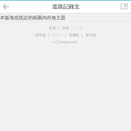
道路記錄文
本版塊或指定的範圍內尚無主題
首頁
|
登錄
|
註冊
標準版
|
觸屏版
|
電腦版
|
客戶端
© Comsenz Inc.