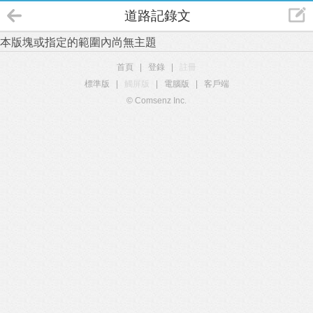
道路記錄文
本版塊或指定的範圍內尚無主題
首頁
|
登錄
|
註冊
標準版
|
觸屏版
|
電腦版
|
客戶端
© Comsenz Inc.