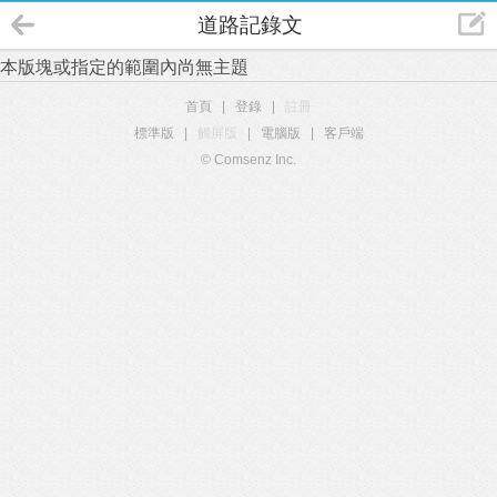
道路記錄文
本版塊或指定的範圍內尚無主題
首頁
|
登錄
|
註冊
標準版
|
觸屏版
|
電腦版
|
客戶端
© Comsenz Inc.