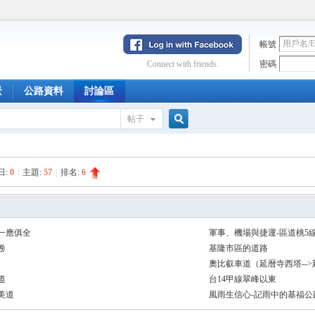
帳號
Connect with friends.
密碼
景
公路資料
討論區
帖子
搜
日:
0
|
主題:
57
|
排名:
6
索
‧一應俱全
軍事、機場與捷運-區道桃5
卷
基隆市區的道路
奧比叡車道（延暦寺西塔--
道
台14甲線翠峰以東
美道
風雨生信心-記雨中的基福公