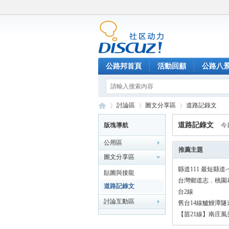
公路邦首頁
活動回顧
公路八
討論區
圖文分享區
道路記錄文
道路記錄文
版塊導航
今
公用區
公
»
›
›
推薦主題
圖文分享區
縣道111 最短縣道
貼圖與接龍
台灣鄉道志．桃園
道路記錄文
台2線
討論互動區
舊台14線鱸鰻潭隧
【苗21線】南庄風