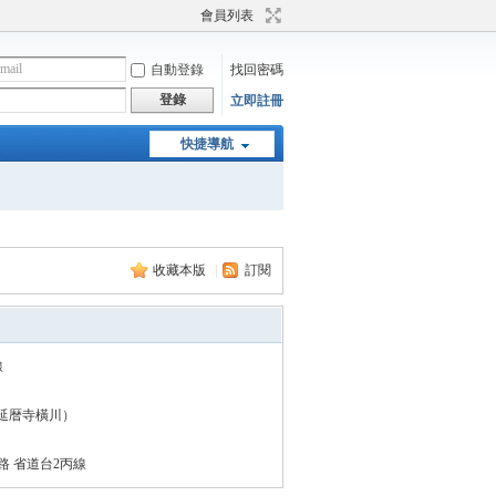
會員列表
自動登錄
找回密碼
登錄
立即註冊
快捷導航
收藏本版
|
訂閱
線
>延暦寺橫川）
路 省道台2丙線