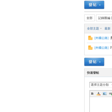
路
全部
記錄匯編
全部主題
最新
[
外國公路
]
[
外國公路
]
邦
快速發帖
選擇主題分類
討