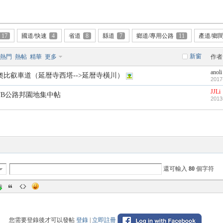
17
國道/快速
4
省道
8
縣道
7
鄉道/專用公路
11
產道/鄉
新窗
熱門
熱帖
精華
更多
作者
anoli
奧比叡車道（延暦寺西塔-->延暦寺橫川）
2017
JJLi
FB公路邦園地集中帖
2013
還可輸入
80
個字符
您需要登錄後才可以發帖
登錄
|
立即註冊