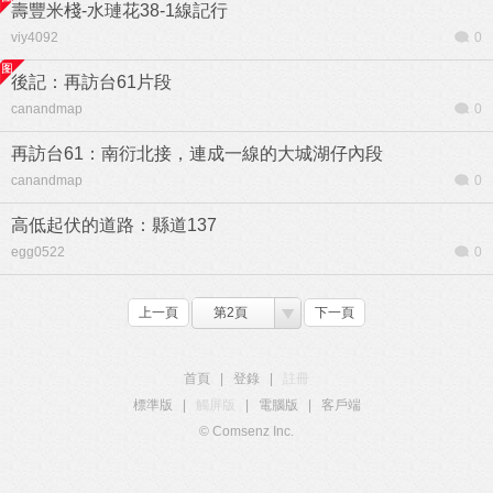
壽豐米棧-水璉花38-1線記行
viy4092
0
後記：再訪台61片段
canandmap
0
再訪台61：南衍北接，連成一線的大城湖仔內段
canandmap
0
高低起伏的道路：縣道137
egg0522
0
上一頁
第2頁
下一頁
首頁
|
登錄
|
註冊
標準版
|
觸屏版
|
電腦版
|
客戶端
© Comsenz Inc.