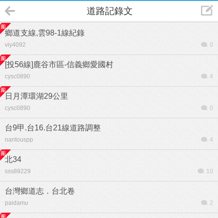
道路記錄文
鄉道支線,雲98-1線紀錄
viy4092
0
[投56線]鹿谷市區-信義鄉愛國村
cysc0890
4
日月潭環湖29公里
cysc0890
0
台9甲.台16.台21線道路調整
nantouspp
4
北34
sss89229
10
台灣鄉道志．台北卷
paidamu
2