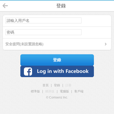
登錄
安全提問(未設置請忽略)
登錄
首頁
|
登錄
|
註冊
標準版
|
觸屏版
|
電腦版
|
客戶端
© Comsenz Inc.