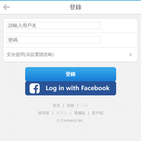
登錄
安全提問(未設置請忽略)
登錄
首頁
|
登錄
|
註冊
標準版
|
觸屏版
|
電腦版
|
客戶端
© Comsenz Inc.