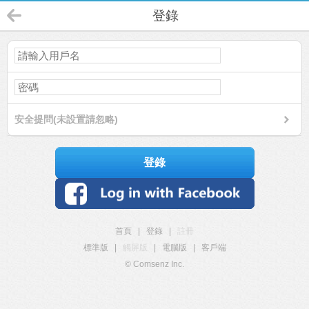
登錄
安全提問(未設置請忽略)
登錄
首頁
|
登錄
|
註冊
標準版
|
觸屏版
|
電腦版
|
客戶端
© Comsenz Inc.