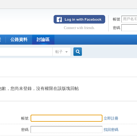
帳號
Connect with friends.
密碼
景
公路資料
討論區
帖子
搜
索
抱歉，您尚未登錄，沒有權限在該版塊回帖
帳號:
立即註冊
密碼:
找回密碼