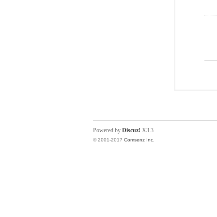
Powered by
Discuz!
X3.3
© 2001-2017
Comsenz Inc.