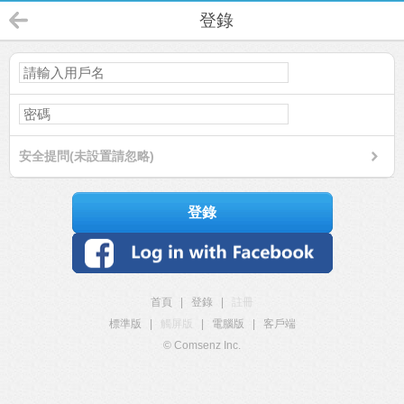
登錄
安全提問(未設置請忽略)
登錄
首頁
|
登錄
|
註冊
標準版
|
觸屏版
|
電腦版
|
客戶端
© Comsenz Inc.