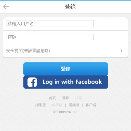
登錄
安全提問(未設置請忽略)
登錄
首頁
|
登錄
|
註冊
標準版
|
觸屏版
|
電腦版
|
客戶端
© Comsenz Inc.