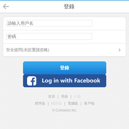
登錄
安全提問(未設置請忽略)
登錄
首頁
|
登錄
|
註冊
標準版
|
觸屏版
|
電腦版
|
客戶端
© Comsenz Inc.