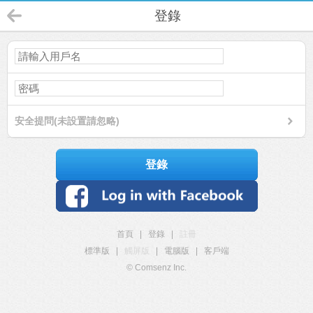
登錄
安全提問(未設置請忽略)
登錄
首頁
|
登錄
|
註冊
標準版
|
觸屏版
|
電腦版
|
客戶端
© Comsenz Inc.