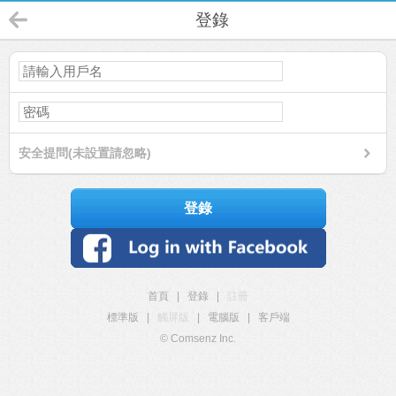
登錄
安全提問(未設置請忽略)
登錄
首頁
|
登錄
|
註冊
標準版
|
觸屏版
|
電腦版
|
客戶端
© Comsenz Inc.