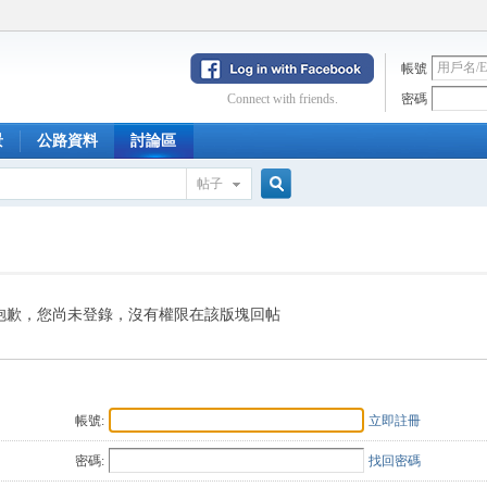
帳號
Connect with friends.
密碼
景
公路資料
討論區
帖子
搜
索
抱歉，您尚未登錄，沒有權限在該版塊回帖
帳號:
立即註冊
密碼:
找回密碼