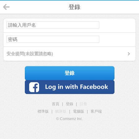
登錄
安全提問(未設置請忽略)
登錄
首頁
|
登錄
|
註冊
標準版
|
觸屏版
|
電腦版
|
客戶端
© Comsenz Inc.