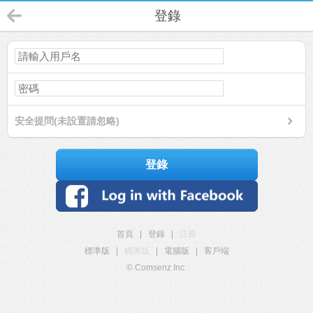
登錄
安全提問(未設置請忽略)
登錄
首頁
|
登錄
|
註冊
標準版
|
觸屏版
|
電腦版
|
客戶端
© Comsenz Inc.