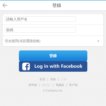
登錄
安全提問(未設置請忽略)
登錄
首頁
|
登錄
|
註冊
標準版
|
觸屏版
|
電腦版
|
客戶端
© Comsenz Inc.