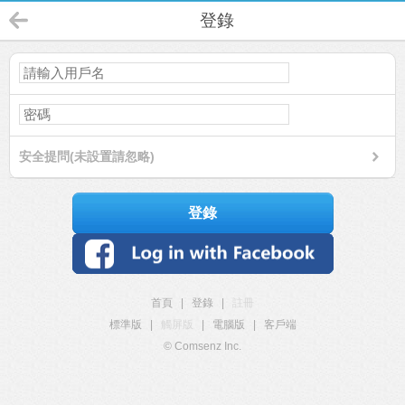
登錄
安全提問(未設置請忽略)
登錄
首頁
|
登錄
|
註冊
標準版
|
觸屏版
|
電腦版
|
客戶端
© Comsenz Inc.