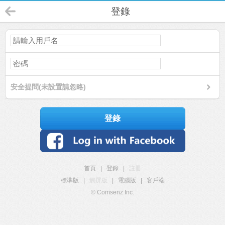
登錄
安全提問(未設置請忽略)
登錄
首頁
|
登錄
|
註冊
標準版
|
觸屏版
|
電腦版
|
客戶端
© Comsenz Inc.