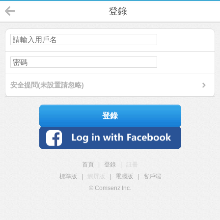
登錄
安全提問(未設置請忽略)
登錄
首頁
|
登錄
|
註冊
標準版
|
觸屏版
|
電腦版
|
客戶端
© Comsenz Inc.