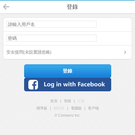
登錄
安全提問(未設置請忽略)
登錄
首頁
|
登錄
|
註冊
標準版
|
觸屏版
|
電腦版
|
客戶端
© Comsenz Inc.