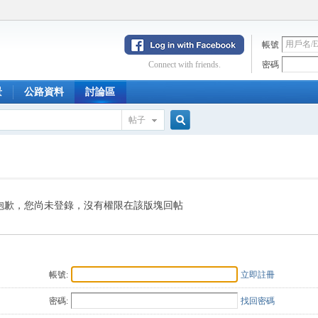
帳號
Connect with friends.
密碼
景
公路資料
討論區
帖子
搜
索
抱歉，您尚未登錄，沒有權限在該版塊回帖
帳號:
立即註冊
密碼:
找回密碼