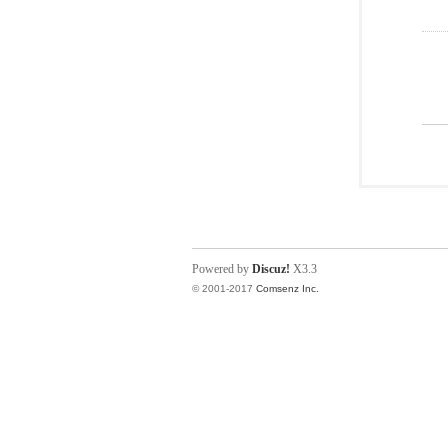
Powered by
Discuz!
X3.3
© 2001-2017
Comsenz Inc.