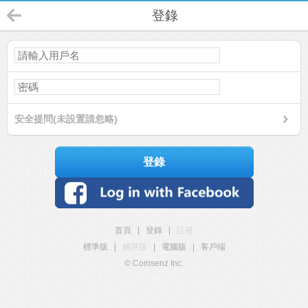
登錄
安全提問(未設置請忽略)
登錄
首頁
|
登錄
|
註冊
標準版
|
觸屏版
|
電腦版
|
客戶端
© Comsenz Inc.