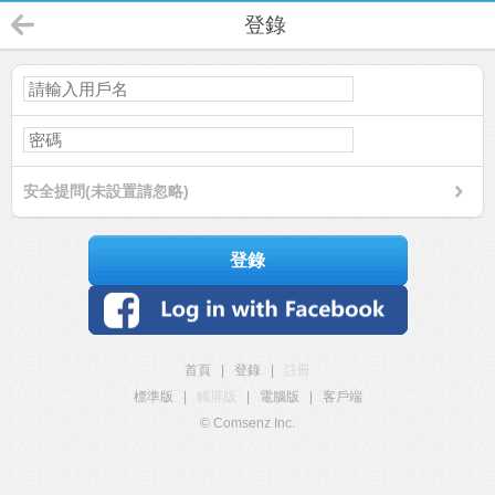
登錄
安全提問(未設置請忽略)
登錄
首頁
|
登錄
|
註冊
標準版
|
觸屏版
|
電腦版
|
客戶端
© Comsenz Inc.