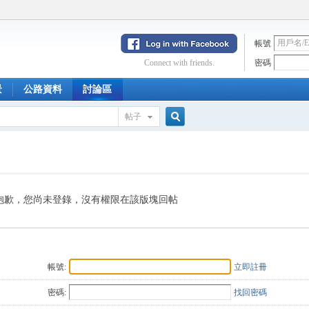
帳號
Connect with friends.
密碼
景
公路資料
討論區
帖子
搜
索
抱歉，您尚未登錄，沒有權限在該版塊回帖
帳號:
立即註冊
密碼:
找回密碼