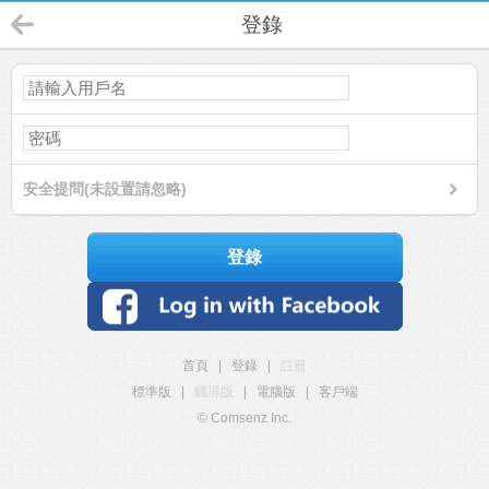
登錄
安全提問(未設置請忽略)
登錄
首頁
|
登錄
|
註冊
標準版
|
觸屏版
|
電腦版
|
客戶端
© Comsenz Inc.