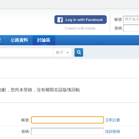
帳號
Connect with friends.
密碼
景
公路資料
討論區
帖子
搜
索
抱歉，您尚未登錄，沒有權限在該版塊回帖
帳號:
立即註冊
密碼:
找回密碼