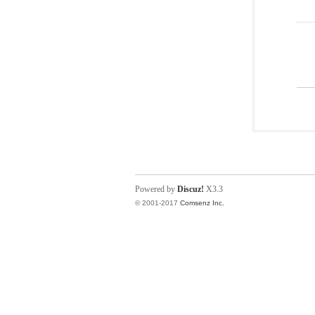
Powered by
Discuz!
X3.3
© 2001-2017
Comsenz Inc.