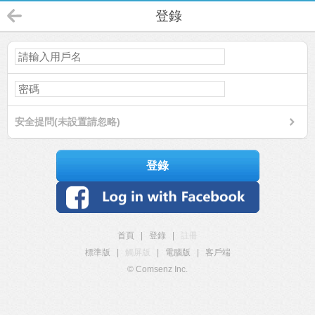
登錄
安全提問(未設置請忽略)
登錄
首頁
|
登錄
|
註冊
標準版
|
觸屏版
|
電腦版
|
客戶端
© Comsenz Inc.