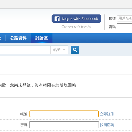
帳號
Connect with friends.
密碼
景
公路資料
討論區
帖子
搜
索
抱歉，您尚未登錄，沒有權限在該版塊回帖
帳號:
立即註冊
密碼:
找回密碼