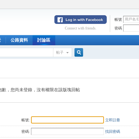
帳號
Connect with friends.
密碼
景
公路資料
討論區
帖子
搜
索
抱歉，您尚未登錄，沒有權限在該版塊回帖
帳號:
立即註冊
密碼:
找回密碼