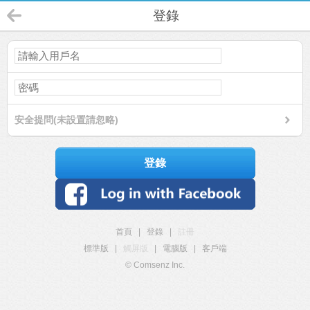
登錄
安全提問(未設置請忽略)
登錄
首頁
|
登錄
|
註冊
標準版
|
觸屏版
|
電腦版
|
客戶端
© Comsenz Inc.