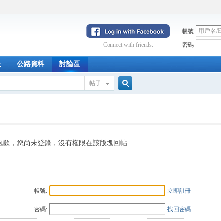
帳號
Connect with friends.
密碼
景
公路資料
討論區
帖子
搜
索
抱歉，您尚未登錄，沒有權限在該版塊回帖
帳號:
立即註冊
密碼:
找回密碼