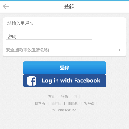
登錄
安全提問(未設置請忽略)
登錄
首頁
|
登錄
|
註冊
標準版
|
觸屏版
|
電腦版
|
客戶端
© Comsenz Inc.