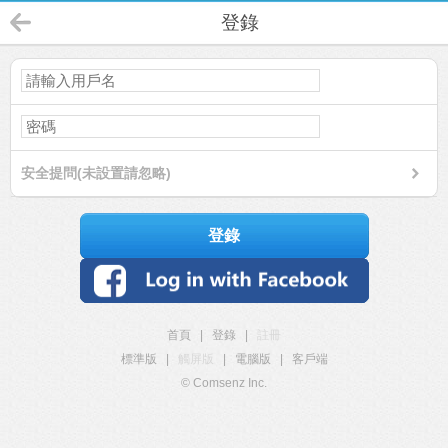
登錄
安全提問(未設置請忽略)
登錄
首頁
|
登錄
|
註冊
標準版
|
觸屏版
|
電腦版
|
客戶端
© Comsenz Inc.