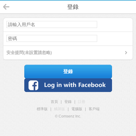
登錄
安全提問(未設置請忽略)
登錄
首頁
|
登錄
|
註冊
標準版
|
觸屏版
|
電腦版
|
客戶端
© Comsenz Inc.