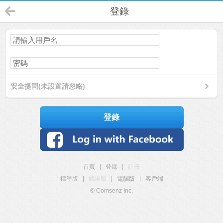
登錄
安全提問(未設置請忽略)
登錄
首頁
|
登錄
|
註冊
標準版
|
觸屏版
|
電腦版
|
客戶端
© Comsenz Inc.