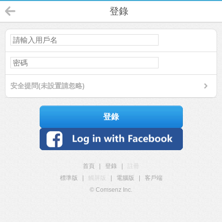
登錄
安全提問(未設置請忽略)
登錄
首頁
|
登錄
|
註冊
標準版
|
觸屏版
|
電腦版
|
客戶端
© Comsenz Inc.