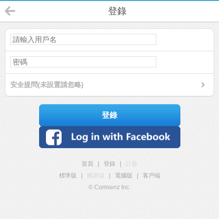
登錄
安全提問(未設置請忽略)
登錄
首頁
|
登錄
|
註冊
標準版
|
觸屏版
|
電腦版
|
客戶端
© Comsenz Inc.