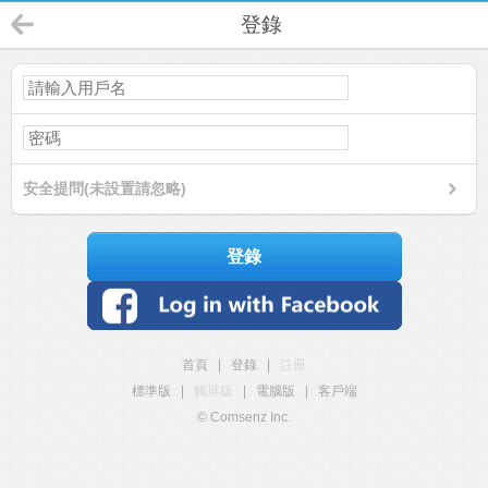
登錄
安全提問(未設置請忽略)
登錄
首頁
|
登錄
|
註冊
標準版
|
觸屏版
|
電腦版
|
客戶端
© Comsenz Inc.