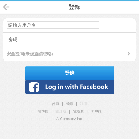
登錄
安全提問(未設置請忽略)
登錄
首頁
|
登錄
|
註冊
標準版
|
觸屏版
|
電腦版
|
客戶端
© Comsenz Inc.