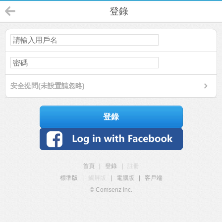
登錄
安全提問(未設置請忽略)
登錄
首頁
|
登錄
|
註冊
標準版
|
觸屏版
|
電腦版
|
客戶端
© Comsenz Inc.