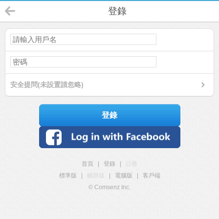
登錄
安全提問(未設置請忽略)
登錄
首頁
|
登錄
|
註冊
標準版
|
觸屏版
|
電腦版
|
客戶端
© Comsenz Inc.